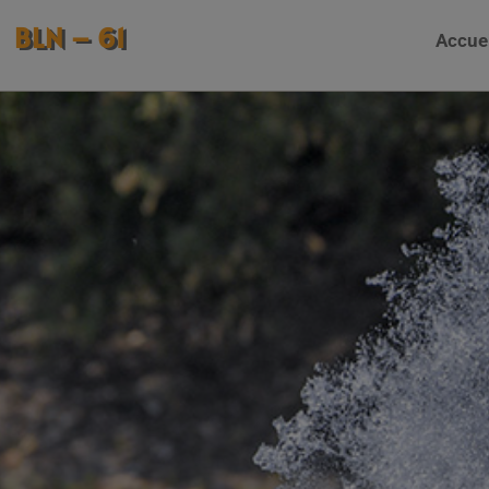
BLN – 61
Accue