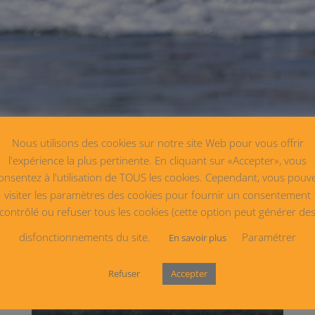
Nous utilisons des cookies sur notre site Web pour vous offrir
l'expérience la plus pertinente. En cliquant sur «Accepter», vous
onsentez à l'utilisation de TOUS les cookies. Cependant, vous pouv
visiter les paramètres des cookies pour fournir un consentement
contrôlé ou refuser tous les cookies (cette option peut générer de
disfonctionnements du site.
Paramétrer
En savoir plus
Refuser
Accepter