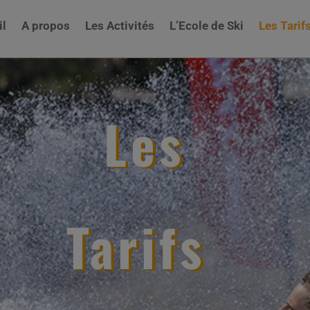
il
A propos
Les Activités
L’Ecole de Ski
Les Tarif
Les
Tarifs